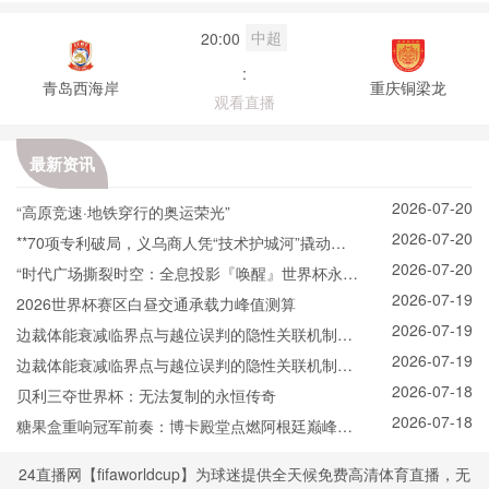
中超
20:00
:
青岛西海岸
重庆铜梁龙
观看直播
最新资讯
2026-07-20
“高原竞速·地铁穿行的奥运荣光”
2026-07-20
**70项专利破局，义乌商人凭“技术护城河”撬动政
2026-07-20
府千万订单**
“时代广场撕裂时空：全息投影『唤醒』世界杯永恒
2026-07-19
瞬间”
2026世界杯赛区白昼交通承载力峰值测算
2026-07-19
边裁体能衰减临界点与越位误判的隐性关联机制
2026-07-19
——基于世界杯跑动负荷累积的实证分析
边裁体能衰减临界点与越位误判的隐性关联机制
2026-07-18
——基于世界杯跑动负荷累积的实证分析
贝利三夺世界杯：无法复制的永恒传奇
2026-07-18
糖果盒重响冠军前奏：博卡殿堂点燃阿根廷巅峰战
火
24直播网【fifaworldcup】为球迷提供全天候免费高清体育直播，无