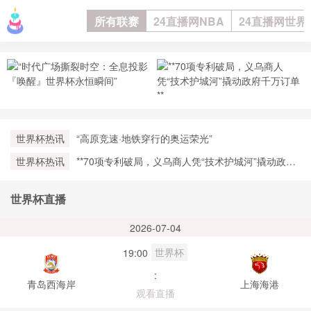
所有联赛
24直播网NBA
24直播网世界
世界杯热讯
“高原竞速·地铁穿行的奥运荣光”
世界杯热讯
**70项专利破局，义乌商人凭“技术护城河”撬动政府
千万订单**
世界杯直播
2026-07-04
世界杯
19:00
:
青岛西海岸
上海海港
观看直播