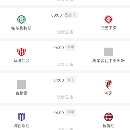
巴西甲
03:00
:
帕尔梅拉斯
巴西国际
观看直播
阿甲
04:00
:
圣塔菲联
科尔多瓦中央SDE
观看直播
阿甲
04:00
:
泰格雷
河床
观看直播
阿甲
04:00
:
塔勒瑞斯
拉努斯
观看直播