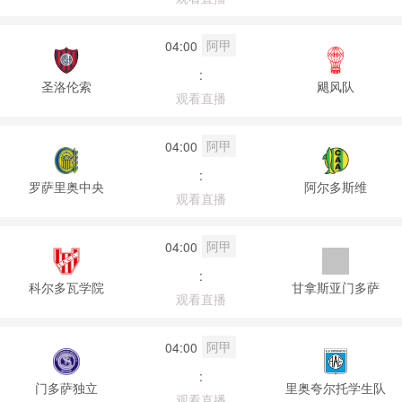
阿甲
04:00
:
圣洛伦索
飓风队
观看直播
阿甲
04:00
:
罗萨里奥中央
阿尔多斯维
观看直播
阿甲
04:00
:
科尔多瓦学院
甘拿斯亚门多萨
观看直播
阿甲
04:00
:
门多萨独立
里奥夸尔托学生队
观看直播