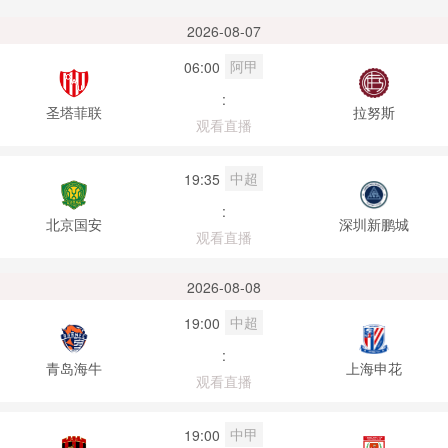
2026-08-07
阿甲
06:00
:
圣塔菲联
拉努斯
观看直播
中超
19:35
:
北京国安
深圳新鹏城
观看直播
2026-08-08
中超
19:00
:
青岛海牛
上海申花
观看直播
中甲
19:00