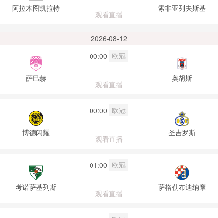
:
阿拉木图凯拉特
索非亚列夫斯基
观看直播
2026-08-12
欧冠
00:00
:
萨巴赫
奥胡斯
观看直播
欧冠
00:00
:
博德闪耀
圣吉罗斯
观看直播
欧冠
01:00
:
考诺萨基列斯
萨格勒布迪纳摩
观看直播