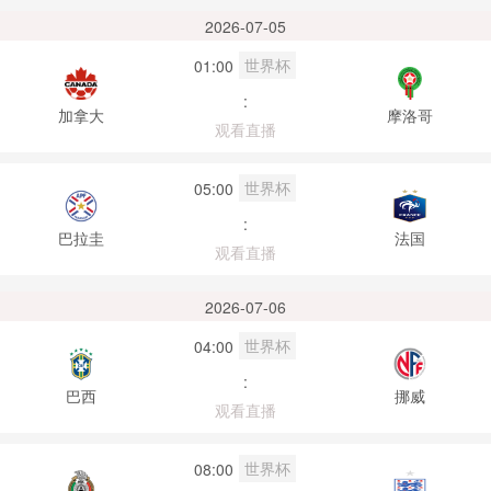
2026-07-05
世界杯
01:00
:
加拿大
摩洛哥
观看直播
世界杯
05:00
:
巴拉圭
法国
观看直播
2026-07-06
世界杯
04:00
:
巴西
挪威
观看直播
世界杯
08:00