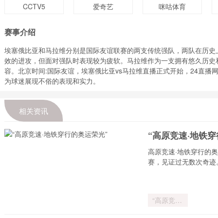
CCTV5
爱奇艺
咪咕体育
赛事介绍
埃塞俄比亚和马拉维分别是国际友谊联赛的两支传统强队，两队在历史
效的进攻，但面对强队时表现较为疲软。马拉维作为一支拥有悠久历史
容。北京时间:国际友谊，埃塞俄比亚vs马拉维直播正式开始，24直
为球迷展现不俗的表现和实力。
相关资讯
“高原竞速·地铁
高原竞速·地铁穿行的
赛，见证过无数次奇迹
“高原竞速·
地铁穿行的