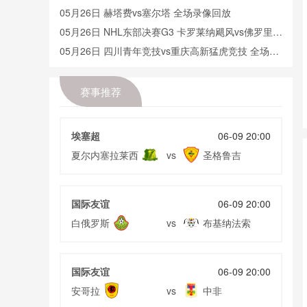
05月26日 赫塔费vs塞尔塔 全场录像回放
05月26日 NHL东部决赛G3 卡罗莱纳飓风vs佛罗里达
美洲豹 全场录像回放
05月26日 四川青年竞技vs重庆高新猛虎竞技 全场录
像
05月25日 全国游泳冠军赛女子50米蝶泳决赛 余依婷
全场录像回放
05月25日 皇家马德里vs皇家社会 全场录像回放
赛事推荐
05月25日 科莫vs国际米兰 全场录像回放
05月24日 曼城vs伯恩茅斯 全场录像回放
埃塞超
06-09 20:00
05月24日 重庆铜梁龙vs河南 全场录像回放
夏尔内塞拉莱西
圣格鲁吉
vs
05月24日 苏州东吴vs上海海港 全场录像回放
05月23日 曼城vs伯恩茅斯 全场录像回放
国际友谊
06-09 20:00
05月23日 石家庄功夫vs北京国安 全场录像回放
白俄罗斯
布基纳法索
vs
05月23日 广东广州豹vs深圳新鹏城 全场录像回放
05月22日 延边龙鼎vs青岛西海岸 全场录像
05月22日 利雅得胜利vs卡利杰 全场录像回放
国际友谊
06-09 20:00
05月22日 曼城vs伯恩茅斯 全场录像回放
安哥拉
中非
vs
05月21日 维罗纳vs科莫 全场录像