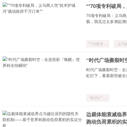
奥运荣光”
**70项专利破局
70项专利破局：义乌
载，我见过太多潮起潮
**70项专利
义乌
破局
凭“
城河
“时代广场撕裂时
政府
单*
时代广场撕裂时空：全
虹灯下，看着那些被全
“时代广场
撕裂时空：
全息投影
边裁体能衰减临界
『唤醒』世
跑动负荷累积的实
界杯永恒瞬