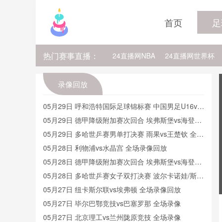
首页
足
热门赛事直播：
24直播网NBA
24直播网世界杯
24直播网中超
24直播网法乙
录像回放
24直播网NBA比尔
24直播网NB
05月29日 呼和浩特国际足球锦标赛 中国男足U16vs
沙特U16 全场录像
05月29日 德甲降级附加赛次回合 埃弗斯堡vs海登海
姆 全场录像
05月29日 多哈世乒赛男单打决赛 雨果vs王楚钦 全场
录像回放
05月28日 利物浦vs水晶宫 全场录像回放
05月28日 德甲降级附加赛次回合 埃弗斯堡vs海登海
姆 全场录像回放
05月28日 多哈世乒赛女子双打决赛 波尔卡诺娃/斯佐
科斯vs王曼昱/蒯曼 全场录像回放
05月27日 纽卡斯尔联vs埃弗顿 全场录像回放
05月27日 毕尔巴鄂竞技vs巴塞罗那 全场录像
05月27日 北京理工vs兰州陇原竞技 全场录像