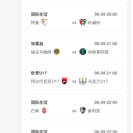
05月21日 F1艾米利亚-罗马涅大奖赛正赛 全场录像
回放
05月21日 国际米兰vs拉齐奥 全场录像回放
国际友谊
06-09 20:00
05月20日 塞维利亚vs皇家马德里 全场录像回放
阿曼
科威特
vs
05月20日 莱切vs都灵 全场录像回放
05月20日 维罗纳vs科莫 全场录像回放
埃塞超
06-09 21:00
锡达马咖啡
内格莱阿西
vs
欧青U17
06-09 21:00
阿尔巴尼亚U17
乌克兰U17
vs
国际友谊
06-09 22:00
巴林
叙利亚
vs
国际友谊
06-09 22:30