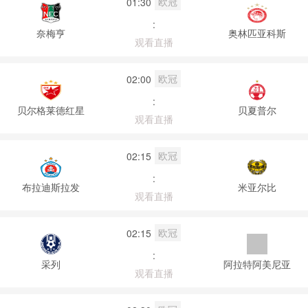
欧冠
01:30
:
奈梅亨
奥林匹亚科斯
观看直播
欧冠
02:00
:
贝尔格莱德红星
贝夏普尔
观看直播
欧冠
02:15
:
布拉迪斯拉发
米亚尔比
观看直播
欧冠
02:15
:
采列
阿拉特阿美尼亚
观看直播