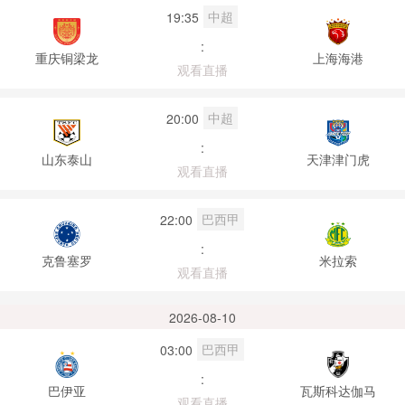
中超
19:35
:
重庆铜梁龙
上海海港
观看直播
中超
20:00
:
山东泰山
天津津门虎
观看直播
巴西甲
22:00
:
克鲁塞罗
米拉索
观看直播
2026-08-10
巴西甲
03:00
:
巴伊亚
瓦斯科达伽马
观看直播