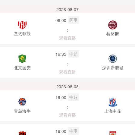
2026-08-07
阿甲
06:00
:
圣塔菲联
拉努斯
观看直播
中超
19:35
:
北京国安
深圳新鹏城
观看直播
2026-08-08
中超
19:00
:
青岛海牛
上海申花
观看直播
中甲
19:00