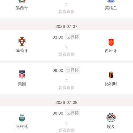
:
墨西哥
英格兰
观看直播
2026-07-07
世界杯
03:00
:
葡萄牙
西班牙
观看直播
世界杯
08:00
:
美国
比利时
观看直播
2026-07-08
世界杯
00:00
:
阿根廷
埃及
观看直播