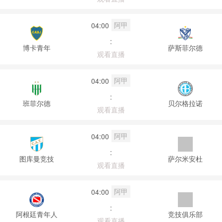
阿甲
04:00
:
博卡青年
萨斯菲尔德
观看直播
阿甲
04:00
:
班菲尔德
贝尔格拉诺
观看直播
阿甲
04:00
:
图库曼竞技
萨尔米安杜
观看直播
阿甲
04:00
:
阿根廷青年人
竞技俱乐部
观看直播