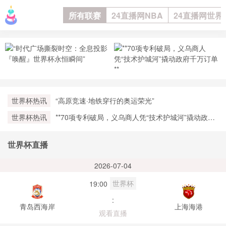
所有联赛
24直播网NBA
24直播网世界
世界杯热讯
“高原竞速·地铁穿行的奥运荣光”
世界杯热讯
**70项专利破局，义乌商人凭“技术护城河”撬动政府
千万订单**
世界杯直播
2026-07-04
世界杯
19:00
:
青岛西海岸
上海海港
观看直播