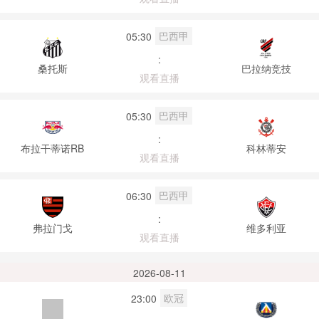
巴西甲
05:30
:
桑托斯
巴拉纳竞技
观看直播
巴西甲
05:30
:
布拉干蒂诺RB
科林蒂安
观看直播
巴西甲
06:30
:
弗拉门戈
维多利亚
观看直播
2026-08-11
欧冠
23:00