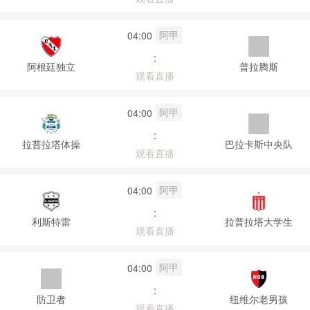
阿甲
04:00
:
阿根廷独立
普拉腾斯
观看直播
阿甲
04:00
:
拉普拉塔体操
巴拉卡斯中央队
观看直播
阿甲
04:00
:
利斯特雷
拉普拉塔大学生
观看直播
阿甲
04:00
:
防卫者
纽维尔老男孩
观看直播