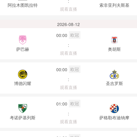
:
阿拉木图凯拉特
索非亚列夫斯基
观看直播
2026-08-12
欧冠
00:00
:
萨巴赫
奥胡斯
观看直播
欧冠
00:00
:
博德闪耀
圣吉罗斯
观看直播
欧冠
01:00
:
考诺萨基列斯
萨格勒布迪纳摩
观看直播