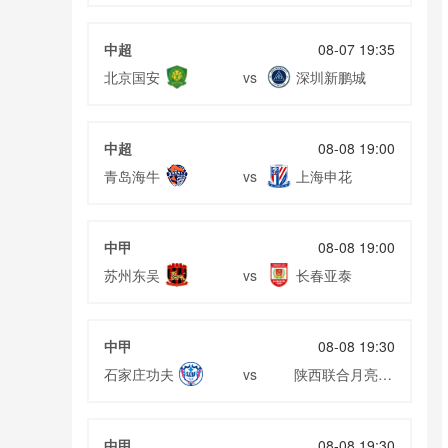
05月21日 F1艾米利亚-罗马涅大奖赛正赛 全场录像
中超
08-07 19:35
回放
05月21日 国际米兰vs拉齐奥 全场录像回放
北京国安
深圳新鹏城
vs
05月20日 塞维利亚vs皇家马德里 全场录像回放
05月20日 莱切vs都灵 全场录像回放
05月20日 维罗纳vs科莫 全场录像回放
中超
08-08 19:00
05月19日 泰国羽毛球公开赛混双决赛 高家炫/吴梦莹
青岛海牛
上海申花
vs
vs冯彦哲/黄东萍 全场录像回放
中甲
08-08 19:00
苏州东吴
长春亚泰
vs
中甲
08-08 19:30
石家庄功夫
陕西联合月亮泊
vs
队
中甲
08-08 19:30