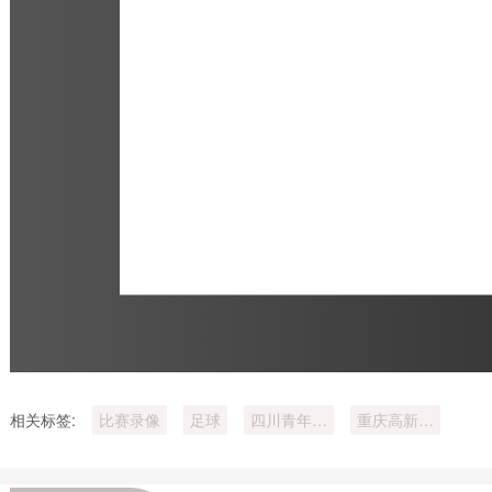
相关标签:
比赛录像
足球
四川青年竞
重庆高新猛
技
虎竞技