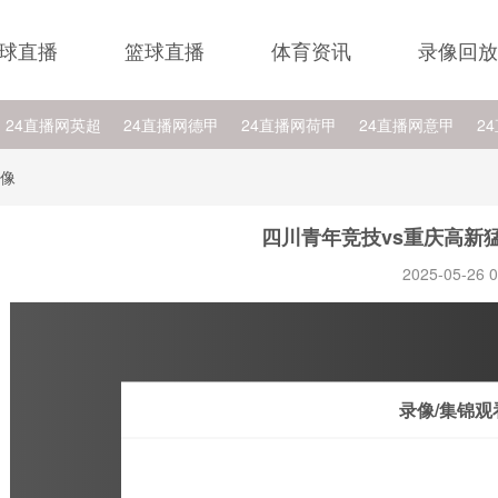
球直播
篮球直播
体育资讯
录像回放
24直播网英超
24直播网德甲
24直播网荷甲
24直播网意甲
2
24直播网西乙
24直播网英冠
24直播网日职乙
24直播网NBA比斯
录像
A杜兰特
24直播网NBA太阳
24直播网NBA活塞
四川青年竞技vs重庆高新
2025-05-26 0
录像/集锦观