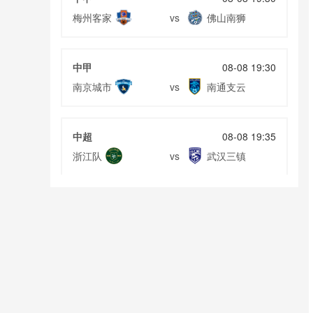
梅州客家
佛山南狮
vs
中甲
08-08 19:30
南京城市
南通支云
vs
中超
08-08 19:35
浙江队
武汉三镇
vs
中超
08-08 19:35
大连英博
辽宁铁人
vs
中超
08-08 20:00
云南玉昆
成都蓉城
vs