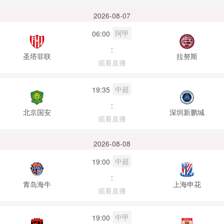
2026-08-07
阿甲
06:00
:
圣塔菲联
拉努斯
观看直播
中超
19:35
:
北京国安
深圳新鹏城
观看直播
2026-08-08
中超
19:00
:
青岛海牛
上海申花
观看直播
中甲
19:00