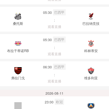
巴西甲
05:30
:
桑托斯
巴拉纳竞技
观看直播
巴西甲
05:30
:
布拉干蒂诺RB
科林蒂安
观看直播
巴西甲
06:30
:
弗拉门戈
维多利亚
观看直播
2026-08-11
欧冠
23:00