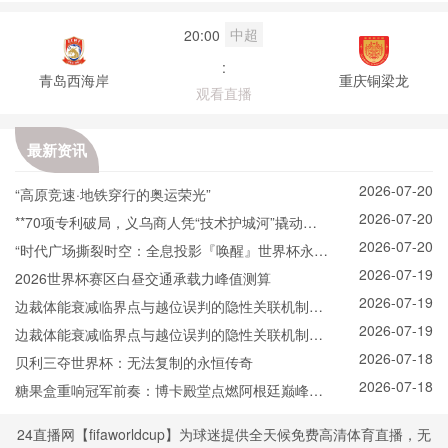
中超
20:00
:
青岛西海岸
重庆铜梁龙
观看直播
最新资讯
2026-07-20
“高原竞速·地铁穿行的奥运荣光”
2026-07-20
**70项专利破局，义乌商人凭“技术护城河”撬动政
2026-07-20
府千万订单**
“时代广场撕裂时空：全息投影『唤醒』世界杯永恒
2026-07-19
瞬间”
2026世界杯赛区白昼交通承载力峰值测算
2026-07-19
边裁体能衰减临界点与越位误判的隐性关联机制
2026-07-19
——基于世界杯跑动负荷累积的实证分析
边裁体能衰减临界点与越位误判的隐性关联机制
2026-07-18
——基于世界杯跑动负荷累积的实证分析
贝利三夺世界杯：无法复制的永恒传奇
2026-07-18
糖果盒重响冠军前奏：博卡殿堂点燃阿根廷巅峰战
火
24直播网【fifaworldcup】为球迷提供全天候免费高清体育直播，无