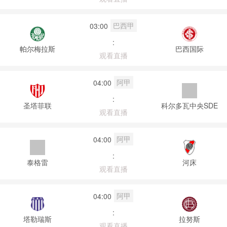
巴西甲
03:00
:
帕尔梅拉斯
巴西国际
观看直播
阿甲
04:00
:
圣塔菲联
科尔多瓦中央SDE
观看直播
阿甲
04:00
:
泰格雷
河床
观看直播
阿甲
04:00
:
塔勒瑞斯
拉努斯
观看直播