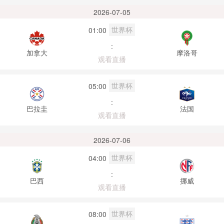
2026-07-05
世界杯
01:00
:
加拿大
摩洛哥
观看直播
世界杯
05:00
:
巴拉圭
法国
观看直播
2026-07-06
世界杯
04:00
:
巴西
挪威
观看直播
世界杯
08:00