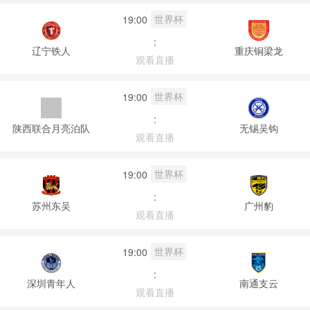
世界杯
19:00
:
辽宁铁人
重庆铜梁龙
观看直播
世界杯
19:00
:
陕西联合月亮泊队
无锡吴钩
观看直播
世界杯
19:00
:
苏州东吴
广州豹
观看直播
世界杯
19:00
:
深圳青年人
南通支云
观看直播