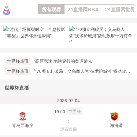
所有联赛
24直播网NBA
24直播网世界
世界杯热讯
“高原竞速·地铁穿行的奥运荣光”
世界杯热讯
**70项专利破局，义乌商人凭“技术护城河”撬动政府
千万订单**
世界杯直播
2026-07-04
世界杯
19:00
:
青岛西海岸
上海海港
观看直播