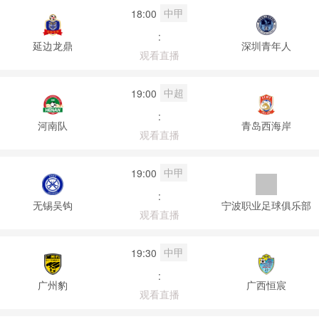
中甲
18:00
:
延边龙鼎
深圳青年人
观看直播
中超
19:00
:
河南队
青岛西海岸
观看直播
中甲
19:00
:
无锡吴钩
宁波职业足球俱乐部
观看直播
中甲
19:30
:
广州豹
广西恒宸
观看直播