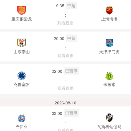
中超
19:35
:
重庆铜梁龙
上海海港
观看直播
中超
20:00
:
山东泰山
天津津门虎
观看直播
巴西甲
22:00
:
克鲁塞罗
米拉索
观看直播
2026-08-10
巴西甲
03:00
:
巴伊亚
瓦斯科达伽马
观看直播